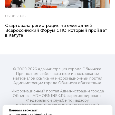
05.08.2026
Стартовала регистрация на ежегодный
Всероссийский Форум СПО, который пройдёт
в Калуге
© 2009-2026 Администрация города Обнинска.
При полном, либо частичном использовании
материалов ссылка на информационный портал
Администрации города Обнинска обязательна.
Информационный портал Администрации города
Обнинска ADMOBNINSK.RU зарегистрирован в
Федеральной службе по надзору
в сфере связи, информационных технологий
и массовых коммуникаций (Роскомнадзор) 24 июля
Данный веб-сайт
2018 года.
использует cookie-файлы