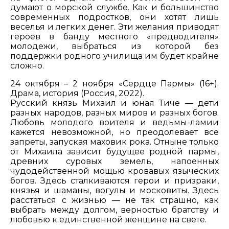
думают о морской службе. Как и большинство
современных подростков, они хотят лишь
веселья и легких денег. Эти желания приводят
героев в банду местного «предводителя»
молодежи, выбраться из которой без
поддержки родного училища им будет крайне
сложно.
24 октября – 2 ноября «Сердце Пармы» (16+).
Драма, история (Россия, 2022).
Русский князь Михаил и юная Тиче — дети
разных народов, разных миров и разных богов.
Любовь молодого воителя и ведьмы-ламии
кажется невозможной, но преодолевает все
запреты, запуская маховик рока. Отныне только
от Михаила зависит будущее родной пармы,
древних суровых земель, напоенных
чудодейственной мощью кровавых языческих
богов. Здесь сталкиваются герои и призраки,
князья и шаманы, вогулы и московиты. Здесь
расстаться с жизнью — не так страшно, как
выбрать между долгом, верностью братству и
любовью к единственной женщине на свете.