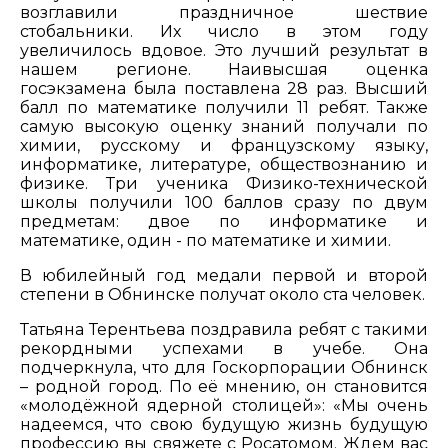
возглавили праздничное шествие
стобальники. Их число в этом году
увеличилось вдовое. Это лучший результат в
нашем регионе. Наивысшая оценка
госэкзамена была поставлена 28 раз. Высший
балл по математике получили 11 ребят. Также
самую высокую оценку знаний получали по
химии, русскому и французскому языку,
информатике, литературе, обществознанию и
физике. Три ученика Физико-технической
школы получили 100 баллов сразу по двум
предметам: двое по информатике и
математике, один - по математике и химии.
В юбилейный год медали первой и второй
степени в Обнинске получат около ста человек.
Татьяна Терентьева поздравила ребят с такими
рекордными успехами в учебе. Она
подчеркнула, что для Госкорпорации Обнинск
– родной город. По её мнению, он становится
«молодёжной ядерной столицей»: «Мы очень
надеемся, что свою будущую жизнь будущую
профессию вы свяжете с Росатомом. Ждем вас