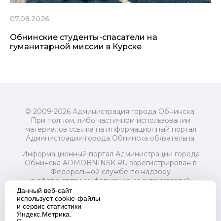
07.08.2026
Обнинские студенты-спасатели на
гуманитарной миссии в Курске
© 2009-2026 Администрация города Обнинска.
При полном, либо частичном использовании
материалов ссылка на информационный портал
Администрации города Обнинска обязательна.
Информационный портал Администрации города
Обнинска ADMOBNINSK.RU зарегистрирован в
Федеральной службе по надзору
в сфере связи, информационных технологий
и массовых коммуникаций (Роскомнадзор) 24 июля
Данный веб-сайт
2018 года.
использует cookie-файлы
и сервис статистики
Свидетельство о регистрации Эл № ФС77-73321
Яндекс.Метрика.