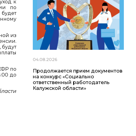
уход к
сии по
 будет
нному
ной из
пенсии.
 будут
ыплаты
04.08.2026
СФР по
Продолжается прием документов
:00 до
на конкурс «Социально
ответственный работодатель
Калужской области»
бласти