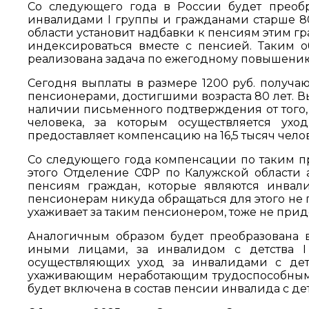
Со следующего года в России будет преобр
инвалидами I группы и гражданами старше 80
области установит надбавки к пенсиям этим г
индексироваться вместе с пенсией. Таким 
реализована задача по ежегодному повышени
Сегодня выплаты в размере 1200 руб. получа
пенсионерами, достигшими возраста 80 лет. Вы
наличии письменного подтверждения от того, 
человека, за которым осуществляется ух
предоставляет компенсацию на 16,5 тысяч челов
Со следующего года компенсации по таким пр
этого Отделение СФР по Калужской области а
пенсиям граждан, которые являются инвал
пенсионерам никуда обращаться для этого не 
ухаживает за таким пенсионером, тоже не прид
Аналогичным образом будет преобразована в
иными лицами, за инвалидом с детства I
осуществляющих уход за инвалидами с детс
ухаживающим неработающим трудоспособным г
будет включена в состав пенсии инвалида с дет