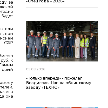
«Отец года – 2026»
оду за
ужской
егодно
 будет
пы или
т, при
енсией
ие СФР
Вместо
руб. к
 Самим
05.08.2026
оторый
«Только вперёд!» - пожелал
яемому
Владислав Шапша обнинскому
телей,
заводу «ТЕХНО»
начена
да она