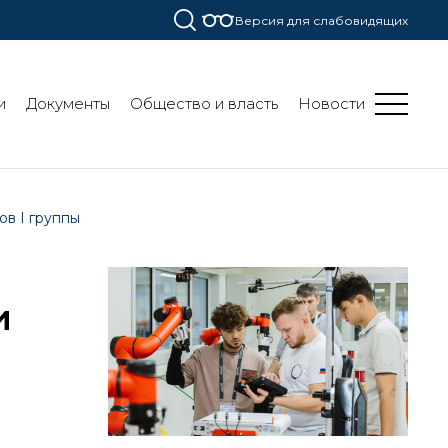
Версия для слабовидящих
и
Документы
Общество и власть
Новости
ов I группы
и