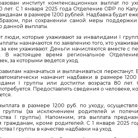
азован институт компенсационных выплат по ух
 лет. С 1 января 2025 года Отделение СФР по Кал
ражданам в размере 1200 рублей. Надбавка будет еж
образом, при сохранении самой меры поддержки
ю данной выплаты.
ют люди, которые ухаживают за инвалидами I груп
платы назначаются по заявлению того, кто ухаживае
за кем ухаживают. Деньги начисляются вместе с п
од. В настоящее время региональное Отделен
ек, за которыми ведется уход.
авилам назначаться и выплачиваться перестанут. 
втоматически назначит надбавки в размере 1200 
идами I группы или достигли возраста 80 лет.
потребуется. Предоставлять сведения о человеке, к
ется.
ыплата в размере 1200 руб. по уходу, осуществл
 группы (за исключением родителей и попечи
тва I группы). Напомним, эта выплата предназ
ражданам, кроме родителей. С 1 января 2025 го
ства I группы в качестве надбавки на уход.