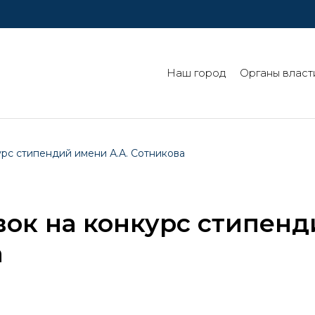
Наш город
Органы власт
урс стипендий имени А.А. Сотникова
вок на конкурс стипен
а