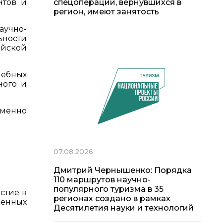
нтов и
спецоперации, вернувшихся в
регион, имеют занятость
аучно-
ьности
ийской
чебных
ного и
менно
07.08.2026
Дмитрий Чернышенко: Порядка
110 маршрутов научно-
популярного туризма в 35
стие в
регионах создано в рамках
ченных
Десятилетия науки и технологий