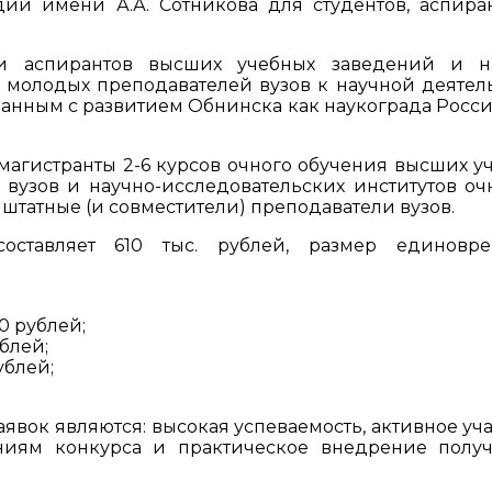
ий имени А.А. Сотникова для студентов, аспира
и аспирантов высших учебных заведений и н
е молодых преподавателей вузов к научной деятел
анным с развитием Обнинска как наукограда Росс
 магистранты 2-6 курсов очного обучения высших у
 вузов и научно-исследовательских институтов оч
) штатные (и совместители) преподаватели вузов.
ставляет 610 тыс. рублей, размер единовре
00 рублей;
ублей;
ублей;
ок являются: высокая успеваемость, активное уча
ниям конкурса и практическое внедрение полу