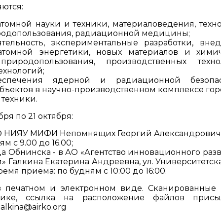
ются:
томной науки и техники, материаловедения, техн
иродопользования, радиационной медицины;
тельность, экспериментальные разработки, вне
атомной энергетики, новых материалов и хими
риродопользования, производственных технол
хнологий;
еспечения ядерной и радиационной безопас
ъектов в научно-производственном комплексе гор
 техники.
я по 21 октября:
ТЭ НИЯУ МИФИ Непомнящих Георгий Александрович,
ям с 9.00 до 16.00;
да Обнинска - в АО «Агентство инновационного разв
 Галкина Екатерина Андреевна, ул. Университетская
 время приёма: по будням с 10:00 до 16:00.
в печатном и электронном виде. Сканированные
ике, ссылка на расположение файлов присыл
lkina@airko.org