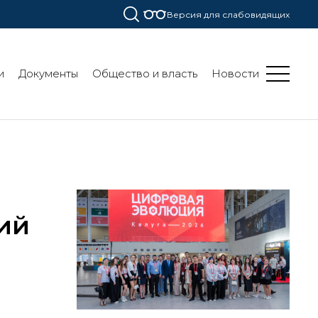
Версия для слабовидящих
и
Документы
Общество и власть
Новости
дий