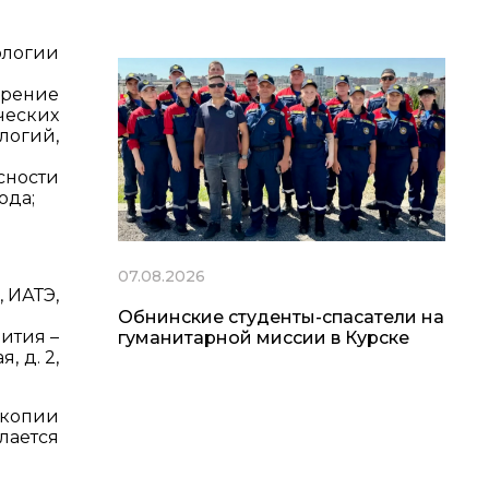
ологии
дрение
ческих
огий,
ности
ода;
07.08.2026
 ИАТЭ,
Обнинские студенты-спасатели на
ития –
гуманитарной миссии в Курске
, д. 2,
 копии
ается