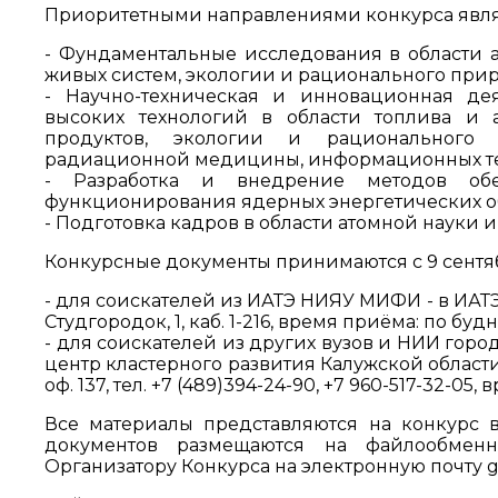
Приоритетными направлениями конкурса явля
- Фундаментальные исследования в области а
живых систем, экологии и рационального пр
- Научно-техническая и инновационная дея
высоких технологий в области топлива и 
продуктов, экологии и рационального п
радиационной медицины, информационных те
- Разработка и внедрение методов об
функционирования ядерных энергетических об
- Подготовка кадров в области атомной науки и
Конкурсные документы принимаются с 9 сентябр
- для соискателей из ИАТЭ НИЯУ МИФИ - в ИА
Студгородок, 1, каб. 1-216, время приёма: по будн
- для соискателей из других вузов и НИИ горо
центр кластерного развития Калужской области»
оф. 137, тел. +7 (489)394-24-90, +7 960-517-32-05,
Все материалы представляются на конкурс 
документов размещаются на файлообменн
Организатору Конкурса на электронную почту ga