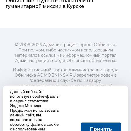
Обнинские студенты-спасатели на
гуманитарной миссии в Курске
© 2009-2026 Администрация города Обнинска.
При полном, либо частичном использовании
материалов ссылка на информационный портал
Администрации города Обнинска обязательна.
Информационный портал Администрации города
Обнинска ADMOBNINSK.RU зарегистрирован в
Федеральной службе по надзору
в сфере связи, информационных технологий
и массовых коммуникаций (Роскомнадзор) 24 июля
Данный веб-сайт
2018 года.
использует cookie-файлы
и сервис статистики
Свидетельство о регистрации Эл № ФС77-73321
Яндекс.Метрика.
Продолжая использовать
Учредитель: Администрация (исполнительно-
данный сайт, вы
распорядительный орган) городского округа "Город
соглашаетесь на
Обнинск". Главный редактор: Байкова Е.А.
обработку файлов cookie
Адрес электронной почты Редакции:
Принять
с использованием