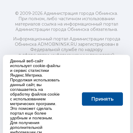
© 2009-2026 Администрация города Обнинска.
При полном, либо частичном использовании
материалов ссылка на информационный портал
Администрации города Обнинска обязательна.
Информационный портал Администрации города
Обнинска ADMOBNINSK.RU зарегистрирован в
Федеральной службе по надзору
в сфере связи, информационных технологий
и массовых коммуникаций (Роскомнадзор) 24 июля
Данный веб-сайт
2018 года.
использует cookie-файлы
и сервис статистики
Свидетельство о регистрации Эл № ФС77-73321
Яндекс.Метрика.
Продолжая использовать
Учредитель: Администрация (исполнительно-
данный сайт, вы
распорядительный орган) городского округа "Город
соглашаетесь на
Обнинск". Главный редактор: Байкова Е.А.
обработку файлов cookie
Адрес электронной почты Редакции:
Принять
с использованием
redactor@admobninsk.ru
метрических программ.
Телефон Редакции: +7 (484) 395-85-85
Это поможет сделать
Настоящий ресурс содержит материалы 18+
портал еще более
Политика в отношении обработки персональных
удобным и полезным.
Для получения
данных
дополнительной
информации см.