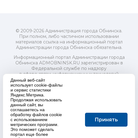
© 2009-2026 Администрация города Обнинска.
При полном, либо частичном использовании
материалов ссылка на информационный портал
Администрации города Обнинска обязательна.
Информационный портал Администрации города
Обнинска ADMOBNINSK.RU зарегистрирован в
Федеральной службе по надзору
в сфере связи, информационных технологий
и массовых коммуникаций (Роскомнадзор) 24 июля
Данный веб-сайт
2018 года.
использует cookie-файлы
и сервис статистики
Свидетельство о регистрации Эл № ФС77-73321
Яндекс.Метрика.
Продолжая использовать
Учредитель: Администрация (исполнительно-
данный сайт, вы
распорядительный орган) городского округа "Город
соглашаетесь на
Обнинск". Главный редактор: Байкова Е.А.
обработку файлов cookie
Адрес электронной почты Редакции:
Принять
с использованием
redactor@admobninsk.ru
метрических программ.
Телефон Редакции: +7 (484) 395-85-85
Это поможет сделать
Настоящий ресурс содержит материалы 18+
портал еще более