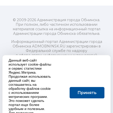
© 2009-2026 Администрация города Обнинска.
При полном, либо частичном использовании
материалов ссылка на информационный портал
Администрации города Обнинска обязательна.
Информационный портал Администрации города
Обнинска ADMOBNINSK.RU зарегистрирован в
Федеральной службе по надзору
в сфере связи, информационных технологий
и массовых коммуникаций (Роскомнадзор) 24 июля
Данный веб-сайт
2018 года.
использует cookie-файлы
и сервис статистики
Свидетельство о регистрации Эл № ФС77-73321
Яндекс.Метрика.
Продолжая использовать
Учредитель: Администрация (исполнительно-
данный сайт, вы
распорядительный орган) городского округа "Город
соглашаетесь на
Обнинск". Главный редактор: Байкова Е.А.
обработку файлов cookie
Адрес электронной почты Редакции:
Принять
с использованием
redactor@admobninsk.ru
метрических программ.
Телефон Редакции: +7 (484) 395-85-85
Это поможет сделать
Настоящий ресурс содержит материалы 18+
портал еще более
Политика в отношении обработки персональных
удобным и полезным.
Для получения