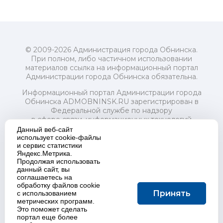
© 2009-2026 Администрация города Обнинска.
При полном, либо частичном использовании
материалов ссылка на информационный портал
Администрации города Обнинска обязательна.
Информационный портал Администрации города
Обнинска ADMOBNINSK.RU зарегистрирован в
Федеральной службе по надзору
в сфере связи, информационных технологий
и массовых коммуникаций (Роскомнадзор) 24 июля
Данный веб-сайт
2018 года.
использует cookie-файлы
и сервис статистики
Свидетельство о регистрации Эл № ФС77-73321
Яндекс.Метрика.
Продолжая использовать
Учредитель: Администрация (исполнительно-
данный сайт, вы
распорядительный орган) городского округа "Город
соглашаетесь на
Обнинск". Главный редактор: Байкова Е.А.
обработку файлов cookie
Адрес электронной почты Редакции:
Принять
с использованием
redactor@admobninsk.ru
метрических программ.
Телефон Редакции: +7 (484) 395-85-85
Это поможет сделать
Настоящий ресурс содержит материалы 18+
портал еще более