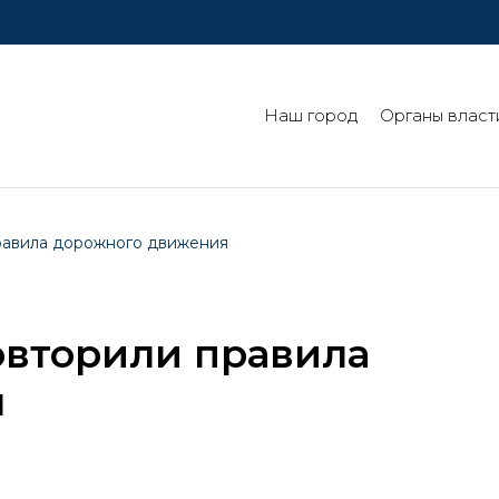
Наш город
Органы власт
равила дорожного движения
овторили правила
я