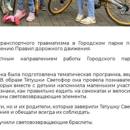
транспортного травматизма в Городском парке 
орению Правил дорожного движения.
стным направлением работы Городского па
ка была подготовлена тематическая программа, в
 В образе Тётушки Светофор она провела познават
оторых вместе с детьми напомнила маленьким учас
наки, как правильно ездить на самокатах и велоси
нужны световозвращающие элементы.
и, но и их родители, которые заверили Тётушку Све
ния и обещали всегда их соблюдать.
учили световозвращающие браслеты.