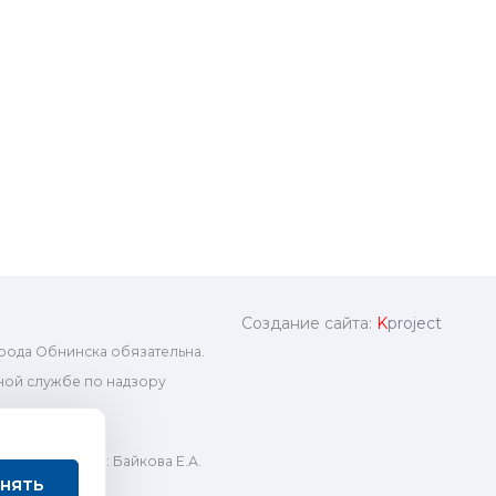
Создание сайта:
K
project
рода Обнинска обязательна.
ой службе по надзору
ный редактор: Байкова Е.А.
нять