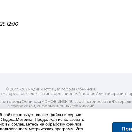
5 12:00
© 2009-2026 Администрация города Обнинска.
и материалов ссылка на информационный портал Администрации го
ии города Обнинска ADMOBNINSK.RU зарегистрирован в Федеральн
в сфере связи, информационных технологий
ассовых коммуникаций (Роскомнадзор) 24 июля 2018 года.
б-сайт использует cookie-файлы и сервис
Свидетельство о регистрации Эл № ФС77-73321
и Яндекс.Метрика. Продолжая использовать
-распорядительный орган) городского округа "Город Обнинск". Глав
йт, вы соглашаетесь на обработку файлов
ес электронной почты Редакции: redactor@admobninsk.ru
При
использованием метрических программ. Это
Телефон Редакции: +7 (484) 395-85-85