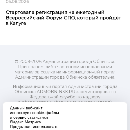
05.08.2026
Стартовала регистрация на ежегодный
Всероссийский Форум СПО, который пройдёт
в Калуге
© 2009-2026 Администрация города Обнинска.
При полном, либо частичном использовании
материалов ссылка на информационный портал
Администрации города Обнинска обязательна.
Информационный портал Администрации города
Обнинска ADMOBNINSK.RU зарегистрирован в
Федеральной службе по надзору
в сфере связи, информационных технологий
и массовых коммуникаций (Роскомнадзор) 24 июля
Данный веб-сайт
2018 года.
использует cookie-файлы
и сервис статистики
Свидетельство о регистрации Эл № ФС77-73321
Яндекс.Метрика.
Продолжая использовать
Учредитель: Администрация (исполнительно-