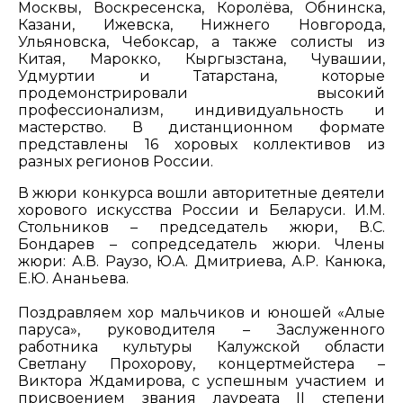
Москвы, Воскресенска, Королёва, Обнинска,
Казани, Ижевска, Нижнего Новгорода,
Ульяновска, Чебоксар, а также солисты из
Китая, Марокко, Кыргызстана, Чувашии,
Удмуртии и Татарстана, которые
продемонстрировали высокий
профессионализм, индивидуальность и
мастерство. В дистанционном формате
представлены 16 хоровых коллективов из
разных регионов России.
В жюри конкурса вошли авторитетные деятели
хорового искусства России и Беларуси. И.М.
Стольников – председатель жюри, В.С.
Бондарев – сопредседатель жюри. Члены
жюри: А.В. Раузо, Ю.А. Дмитриева, А.Р. Канюка,
Е.Ю. Ананьева.
Поздравляем хор мальчиков и юношей «Алые
паруса», руководителя – Заслуженного
работника культуры Калужской области
Светлану Прохорову, концертмейстера –
Виктора Ждамирова, с успешным участием и
присвоением звания лауреата II степени