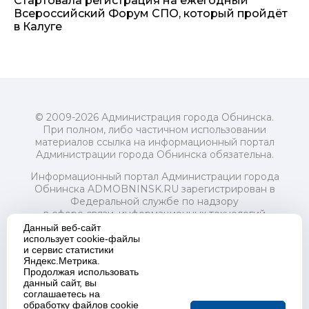
Стартовала регистрация на ежегодный
Всероссийский Форум СПО, который пройдёт
в Калуге
© 2009-2026 Администрация города Обнинска.
При полном, либо частичном использовании
материалов ссылка на информационный портал
Администрации города Обнинска обязательна.
Информационный портал Администрации города
Обнинска ADMOBNINSK.RU зарегистрирован в
Федеральной службе по надзору
в сфере связи, информационных технологий
и массовых коммуникаций (Роскомнадзор) 24 июля
Данный веб-сайт
2018 года.
использует cookie-файлы
и сервис статистики
Свидетельство о регистрации Эл № ФС77-73321
Яндекс.Метрика.
Продолжая использовать
Учредитель: Администрация (исполнительно-
данный сайт, вы
распорядительный орган) городского округа "Город
соглашаетесь на
Обнинск". Главный редактор: Байкова Е.А.
обработку файлов cookie