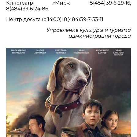
Кинотеатр «Мир»: 8(484)39‑6‑29‑16,
8(484)39‑6‑24‑86
Центр досуга (с 14:00): 8(484)39‑7‑53‑11
Управление культуры и туризма
администрации города