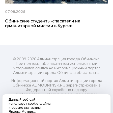
07.08.2026
Обнинские студенты-спасатели на
гуманитарной миссии в Курске
© 2009-2026 Администрация города Обнинска.
При полном, либо частичном использовании
материалов ссылка на информационный портал
Администрации города Обнинска обязательна.
Информационный портал Администрации города
Обнинска ADMOBNINSK.RU зарегистрирован в
Федеральной службе по надзору
в сфере связи, информационных технологий
и массовых коммуникаций (Роскомнадзор) 24 июля
Данный веб-сайт
2018 года.
использует cookie-файлы
и сервис статистики
Свидетельство о регистрации Эл № ФС77-73321
Яндекс.Метрика.