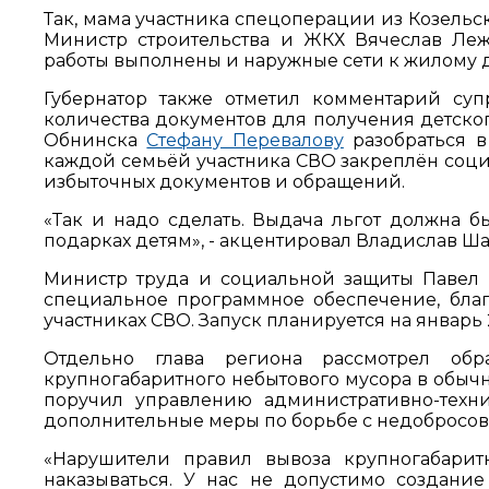
Так, мама участника спецоперации из Козельс
Министр строительства и ЖКХ Вячеслав Ле
работы выполнены и наружные сети к жилому 
Губернатор также отметил комментарий су
количества документов для получения детско
Обнинска
Стефану Перевалову
разобраться в
каждой семьёй участника СВО закреплён соци
избыточных документов и обращений.
«Так и надо сделать. Выдача льгот должна б
подарках детям», - акцентировал Владислав Ш
Министр труда и социальной защиты Павел К
специальное программное обеспечение, бла
участниках СВО. Запуск планируется на январь 
Отдельно глава региона рассмотрел обр
крупногабаритного небытового мусора в обыч
поручил управлению административно-техн
дополнительные меры по борьбе с недобросо
«Нарушители правил вывоза крупногабарит
наказываться. У нас не допустимо создание