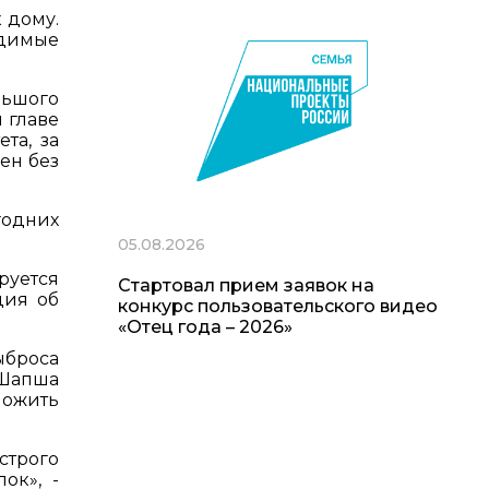
 дому.
одимые
льшого
 главе
та, за
ен без
годних
05.08.2026
руется
Стартовал прием заявок на
ция об
конкурс пользовательского видео
«Отец года – 2026»
броса
 Шапша
ложить
строго
ок», -