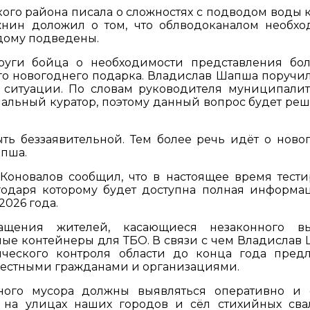
кого района писала о сложностях с подводом воды к
жнин доложил о том, что облводоканалом необх
дому подведены.
пруги бойца о необходимости представления бо
го новогоднего подарка. Владислав Шапша поручил
 ситуации. По словам руководителя муниципалите
альный куратор, поэтому данный вопрос будет реш
ыть беззаявительной. Тем более речь идёт о ново
апша.
оновалов сообщил, что в настоящее время тести
годаря которому будет доступна полная информа
2026 года.
ащения жителей, касающиеся незаконного вы
ные контейнеры для ТБО. В связи с чем Владислав
ического контроля области до конца года пред
вестными гражданами и организациями.
ного мусора должны выявляться оперативно и 
 на улицах наших городов и сёл стихийных свал