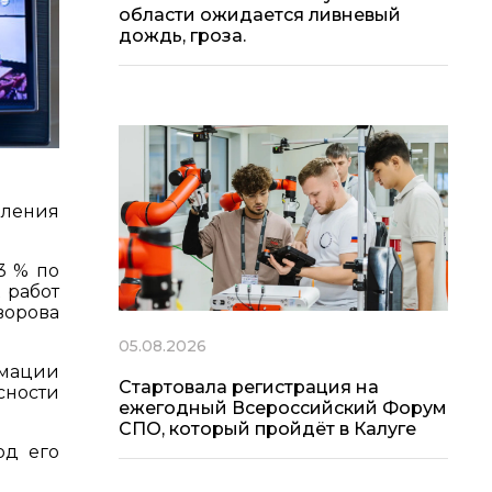
области ожидается ливневый
дождь, гроза.
вления
3 % по
 работ
ворова
05.08.2026
рмации
Стартовала регистрация на
сности
ежегодный Всероссийский Форум
СПО, который пройдёт в Калуге
од его