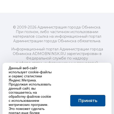
© 2009-2026 Администрация города Обнинска.
При полном, либо частичном использовании
материалов ссылка на информационный портал
Администрации города Обнинска обязательна.
Информационный портал Администрации города
Обнинска ADMOBNINSK.RU зарегистрирован в
Федеральной службе по надзору
в сфере связи, информационных технологий
и массовых коммуникаций (Роскомнадзор) 24 июля
Данный веб-сайт
2018 года.
использует cookie-файлы
и сервис статистики
Свидетельство о регистрации Эл № ФС77-73321
Яндекс.Метрика.
Продолжая использовать
Учредитель: Администрация (исполнительно-
данный сайт, вы
распорядительный орган) городского округа "Город
соглашаетесь на
Обнинск". Главный редактор: Байкова Е.А.
обработку файлов cookie
Адрес электронной почты Редакции:
Принять
с использованием
redactor@admobninsk.ru
метрических программ.
Телефон Редакции: +7 (484) 395-85-85
Это поможет сделать
Настоящий ресурс содержит материалы 18+
портал еще более