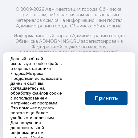
© 2009-2026 Администрация города Обнинска.
При полном, либо частичном использовании
материалов ссылка на информационный портал
Администрации города Обнинска обязательна.
Информационный портал Администрации города
Обнинска ADMOBNINSK.RU зарегистрирован в
Федеральной службе по надзору
в сфере связи, информационных технологий
и массовых коммуникаций (Роскомнадзор) 24 июля
Данный веб-сайт
2018 года.
использует cookie-файлы
и сервис статистики
Свидетельство о регистрации Эл № ФС77-73321
Яндекс.Метрика.
Продолжая использовать
Учредитель: Администрация (исполнительно-
данный сайт, вы
распорядительный орган) городского округа "Город
соглашаетесь на
Обнинск". Главный редактор: Байкова Е.А.
обработку файлов cookie
Адрес электронной почты Редакции:
Принять
с использованием
redactor@admobninsk.ru
метрических программ.
Телефон Редакции: +7 (484) 395-85-85
Это поможет сделать
Настоящий ресурс содержит материалы 18+
портал еще более
Политика в отношении обработки персональных
удобным и полезным.
Для получения
данных
дополнительной
информации см.
Политика Cookie.