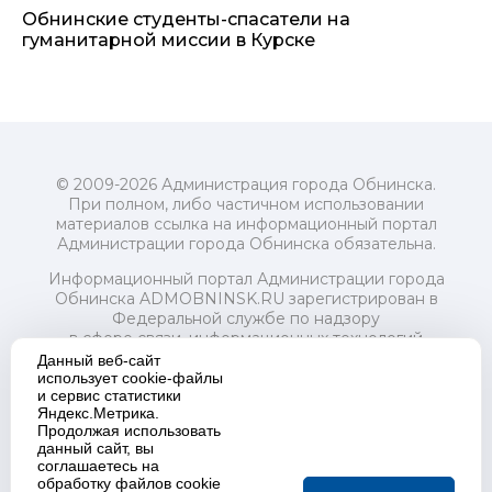
Обнинские студенты-спасатели на
гуманитарной миссии в Курске
© 2009-2026 Администрация города Обнинска.
При полном, либо частичном использовании
материалов ссылка на информационный портал
Администрации города Обнинска обязательна.
Информационный портал Администрации города
Обнинска ADMOBNINSK.RU зарегистрирован в
Федеральной службе по надзору
в сфере связи, информационных технологий
и массовых коммуникаций (Роскомнадзор) 24 июля
Данный веб-сайт
2018 года.
использует cookie-файлы
и сервис статистики
Свидетельство о регистрации Эл № ФС77-73321
Яндекс.Метрика.
Продолжая использовать
Учредитель: Администрация (исполнительно-
данный сайт, вы
распорядительный орган) городского округа "Город
соглашаетесь на
Обнинск". Главный редактор: Байкова Е.А.
обработку файлов cookie
Адрес электронной почты Редакции: