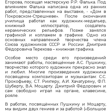
Егорова, посещал мастерскую Р.Р. Фалька. Под
влиянием Фалька написана одна из ранних
работ, представленных на выставке, - «Дом в
Покровском-Стрешневе». После окончания
училища работал как художник-медальер,
книжный иллюстратор, создатель
керамических рельефов. Позже занялся
графикой и коллажем в графике. Одно из
основных направлений творчества члена
Союза художников СССР и России Дмитрия
Фёдоровича Терехова – книжная графика.
Особое место среди его произведений
занимают работы, посвящённые А.С. Пушкину,
творчество которого художник прекрасно знал
и любил. Многие произведения художника
посвящены композиторам и музыкантам: С.С.
Прокофьеву, С.Т. Рихтеру, А.И. Хачатуряну, Ф.П.
Шуберту, В.А. Моцарту. Дмитрий Фёдорович и
сам свободно играл на органе, клавесине,
рояле.
В работах, посвящённых Пушкину и Моцарту,
мы видим двух гениев и за работой («Большое