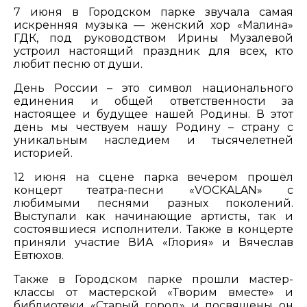
7 июня в Городском парке звучала самая
искренняя музыка — женский хор «Малина»
ГДК, под руководством Ирины Музалевой
устроил настоящий праздник для всех, кто
любит песню от души.
День России – это символ национального
единения и общей ответственности за
настоящее и будущее нашей Родины. В этот
день мы чествуем нашу Родину – страну с
уникальным наследием и тысячелетней
историей.
12 июня на сцене парка вечером прошёл
концерт театра-песни «VOCKALAN» с
любимыми песнями разных поколений.
Выступали как начинающие артисты, так и
состоявшиеся исполнители. Также в концерте
приняли участие ВИА «Глория» и Вячеслав
Евтюхов.
Также в Городском парке прошли мастер-
классы от мастерской «Творим вместе» и
библиотеки «Старый город» и посвящены он