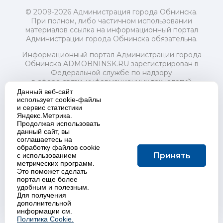
© 2009-2026 Администрация города Обнинска.
При полном, либо частичном использовании
материалов ссылка на информационный портал
Администрации города Обнинска обязательна.
Информационный портал Администрации города
Обнинска ADMOBNINSK.RU зарегистрирован в
Федеральной службе по надзору
в сфере связи, информационных технологий
и массовых коммуникаций (Роскомнадзор) 24 июля
Данный веб-сайт
2018 года.
использует cookie-файлы
и сервис статистики
Свидетельство о регистрации Эл № ФС77-73321
Яндекс.Метрика.
Продолжая использовать
Учредитель: Администрация (исполнительно-
данный сайт, вы
распорядительный орган) городского округа "Город
соглашаетесь на
Обнинск". Главный редактор: Байкова Е.А.
обработку файлов cookie
Адрес электронной почты Редакции:
Принять
с использованием
redactor@admobninsk.ru
метрических программ.
Телефон Редакции: +7 (484) 395-85-85
Это поможет сделать
Настоящий ресурс содержит материалы 18+
портал еще более
Политика в отношении обработки персональных
удобным и полезным.
Для получения
данных
дополнительной
информации см.
Политика Cookie.