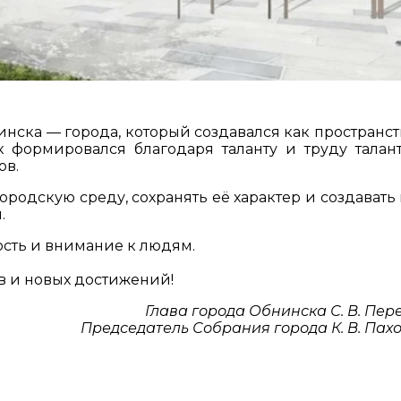
инска — города, который создавался как пространст
 формировался благодаря таланту и труду талан
ов.
ородскую среду, сохранять её характер и создавать
.
ость и внимание к людям.
в и новых достижений!
Глава города Обнинска С. В. Пер
Председатель Собрания города К. В. Пах