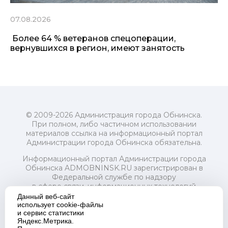
07.08.2026
Более 64 % ветеранов спецоперации,
вернувшихся в регион, имеют занятость
© 2009-2026 Администрация города Обнинска.
При полном, либо частичном использовании
материалов ссылка на информационный портал
Администрации города Обнинска обязательна.
Информационный портал Администрации города
Обнинска ADMOBNINSK.RU зарегистрирован в
Федеральной службе по надзору
в сфере связи, информационных технологий
и массовых коммуникаций (Роскомнадзор) 24 июля
Данный веб-сайт
2018 года.
использует cookie-файлы
и сервис статистики
Свидетельство о регистрации Эл № ФС77-73321
Яндекс.Метрика.