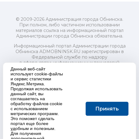
© 2009-2026 Администрация города Обнинска.
При полном, либо частичном использовании
материалов ссылка на информационный портал
Администрации города Обнинска обязательна.
Информационный портал Администрации города
Обнинска ADMOBNINSK.RU зарегистрирован в
Федеральной службе по надзору
в сфере связи, информационных технологий
и массовых коммуникаций (Роскомнадзор) 24 июля
Данный веб-сайт
2018 года.
использует cookie-файлы
и сервис статистики
Свидетельство о регистрации Эл № ФС77-73321
Яндекс.Метрика.
Продолжая использовать
Учредитель: Администрация (исполнительно-
данный сайт, вы
распорядительный орган) городского округа "Город
соглашаетесь на
Обнинск". Главный редактор: Байкова Е.А.
обработку файлов cookie
Адрес электронной почты Редакции:
Принять
с использованием
redactor@admobninsk.ru
метрических программ.
Телефон Редакции: +7 (484) 395-85-85
Это поможет сделать
Настоящий ресурс содержит материалы 18+
портал еще более
Политика в отношении обработки персональных
удобным и полезным.
Для получения
данных
дополнительной