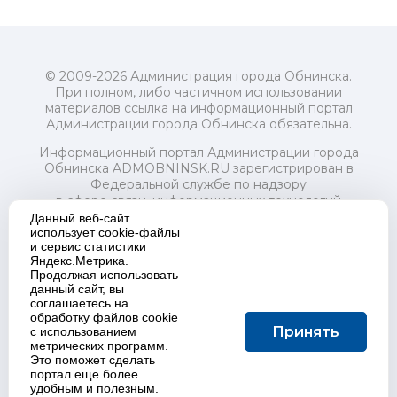
© 2009-2026 Администрация города Обнинска.
При полном, либо частичном использовании
материалов ссылка на информационный портал
Администрации города Обнинска обязательна.
Информационный портал Администрации города
Обнинска ADMOBNINSK.RU зарегистрирован в
Федеральной службе по надзору
в сфере связи, информационных технологий
и массовых коммуникаций (Роскомнадзор) 24 июля
Данный веб-сайт
2018 года.
использует cookie-файлы
и сервис статистики
Свидетельство о регистрации Эл № ФС77-73321
Яндекс.Метрика.
Продолжая использовать
Учредитель: Администрация (исполнительно-
данный сайт, вы
распорядительный орган) городского округа "Город
соглашаетесь на
Обнинск". Главный редактор: Байкова Е.А.
обработку файлов cookie
Адрес электронной почты Редакции:
Принять
с использованием
redactor@admobninsk.ru
метрических программ.
Телефон Редакции: +7 (484) 395-85-85
Это поможет сделать
Настоящий ресурс содержит материалы 18+
портал еще более
Политика в отношении обработки персональных
удобным и полезным.