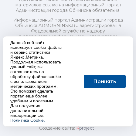
материалов ссылка на информационный портал
Администрации города Обнинска обязательна.
Информационный портал Администрации города
Обнинска ADMOBNINSK.RU зарегистрирован в
Федеральной службе по надзору
в сфере связи, информационных технологий
и массовых коммуникаций (Роскомнадзор) 24 июля
Данный веб-сайт
2018 года.
использует cookie-файлы
и сервис статистики
Свидетельство о регистрации Эл № ФС77-73321
Яндекс.Метрика.
Продолжая использовать
Учредитель: Администрация (исполнительно-
данный сайт, вы
распорядительный орган) городского округа "Город
соглашаетесь на
Обнинск". Главный редактор: Байкова Е.А.
обработку файлов cookie
Адрес электронной почты Редакции:
Принять
с использованием
redactor@admobninsk.ru
метрических программ.
Телефон Редакции: +7 (484) 395-85-85
Это поможет сделать
Настоящий ресурс содержит материалы 18+
портал еще более
Политика в отношении обработки персональных
удобным и полезным.
Для получения
данных
дополнительной
информации см.
Политика Cookie.
Создание сайта:
K
project