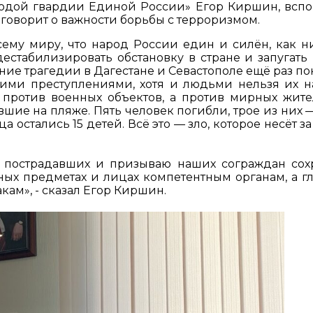
лодой гвардии Единой России» Егор Киршин, всп
 говорит о важности борьбы с терроризмом.
ему миру, что народ России един и силён, как н
дестабилизировать обстановку в стране и запугать
вние трагедии в Дагестане и Севастополе ещё раз п
ими преступлениями, хотя и людьми нельзя их на
против военных объектов, а против мирных жите
вшие на пляже. Пять человек погибли, трое из них —
а остались 15 детей. Всё это — зло, которое несёт з
 пострадавших и призываю наших сограждан сох
ных предметах и лицах компетентным органам, а гл
ам», - сказал Егор Киршин.