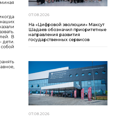
оминая
07.08.2026
икогда
 наших
На «Цифровой эволюции» Максут
оказали
Шадаев обозначил приоритетные
звать.
направления развития
лей. В
государственных сервисов
 дети.
а собой
ранять
авное,
07.08.2026