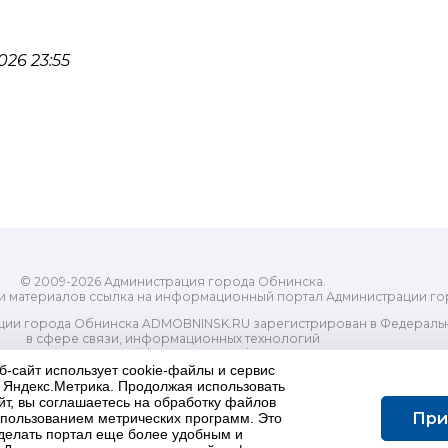
26 23:55
© 2009-2026 Администрация города Обнинска.
и материалов ссылка на информационный портал Администрации го
ии города Обнинска ADMOBNINSK.RU зарегистрирован в Федеральн
в сфере связи, информационных технологий
ассовых коммуникаций (Роскомнадзор) 24 июля 2018 года.
Свидетельство о регистрации Эл № ФС77-73321
б-сайт использует cookie-файлы и сервис
и Яндекс.Метрика. Продолжая использовать
-распорядительный орган) городского округа "Город Обнинск". Глав
йт, вы соглашаетесь на обработку файлов
ес электронной почты Редакции: redactor@admobninsk.ru
При
использованием метрических программ. Это
Телефон Редакции: +7 (484) 395-85-85
делать портал еще более удобным и
Настоящий ресурс содержит материалы 18+