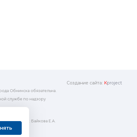
Создание сайта:
K
project
рода Обнинска обязательна.
ой службе по надзору
ный редактор: Байкова Е.А.
нять