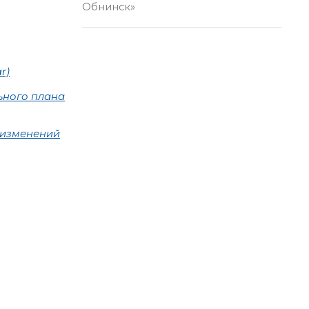
Обнинск»
r)
ьного плана
 изменений