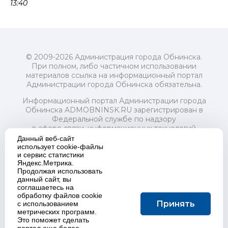
13:40
© 2009-2026 Администрация города Обнинска.
При полном, либо частичном использовании
материалов ссылка на информационный портал
Администрации города Обнинска обязательна.
Информационный портал Администрации города
Обнинска ADMOBNINSK.RU зарегистрирован в
Федеральной службе по надзору
в сфере связи, информационных технологий
и массовых коммуникаций (Роскомнадзор) 24 июля
Данный веб-сайт
2018 года.
использует cookie-файлы
и сервис статистики
Свидетельство о регистрации Эл № ФС77-73321
Яндекс.Метрика.
Продолжая использовать
Учредитель: Администрация (исполнительно-
данный сайт, вы
распорядительный орган) городского округа "Город
соглашаетесь на
Обнинск". Главный редактор: Байкова Е.А.
обработку файлов cookie
Адрес электронной почты Редакции:
Принять
с использованием
redactor@admobninsk.ru
метрических программ.
Телефон Редакции: +7 (484) 395-85-85
Это поможет сделать
Настоящий ресурс содержит материалы 18+