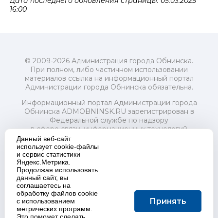
Дата последнего обновления страницы: 05.03.2025
16:00
© 2009-2026 Администрация города Обнинска.
При полном, либо частичном использовании
материалов ссылка на информационный портал
Администрации города Обнинска обязательна.
Информационный портал Администрации города
Обнинска ADMOBNINSK.RU зарегистрирован в
Федеральной службе по надзору
в сфере связи, информационных технологий
и массовых коммуникаций (Роскомнадзор) 24 июля
Данный веб-сайт
2018 года.
использует cookie-файлы
и сервис статистики
Свидетельство о регистрации Эл № ФС77-73321
Яндекс.Метрика.
Продолжая использовать
Учредитель: Администрация (исполнительно-
данный сайт, вы
распорядительный орган) городского округа "Город
соглашаетесь на
Обнинск". Главный редактор: Байкова Е.А.
обработку файлов cookie
Адрес электронной почты Редакции:
Принять
с использованием
redactor@admobninsk.ru
метрических программ.
Телефон Редакции: +7 (484) 395-85-85
Это поможет сделать