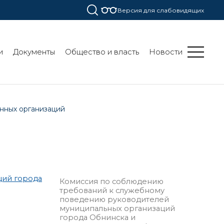
Версия для слабовидящих
и
Документы
Общество и власть
Новости
нных организаций
ций города
Комиссия по соблюдению
требований к служебному
поведению руководителей
муниципальных организаций
города Обнинска и