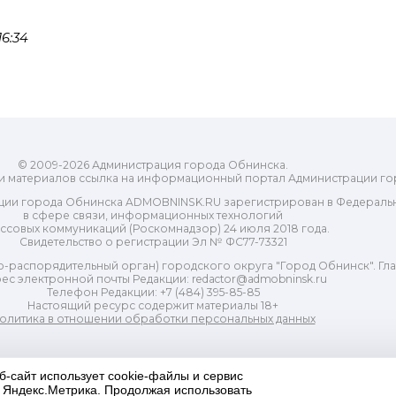
6:34
© 2009-2026 Администрация города Обнинска.
и материалов ссылка на информационный портал Администрации го
ии города Обнинска ADMOBNINSK.RU зарегистрирован в Федеральн
в сфере связи, информационных технологий
ассовых коммуникаций (Роскомнадзор) 24 июля 2018 года.
Свидетельство о регистрации Эл № ФС77-73321
-распорядительный орган) городского округа "Город Обнинск". Глав
ес электронной почты Редакции: redactor@admobninsk.ru
Телефон Редакции: +7 (484) 395-85-85
Настоящий ресурс содержит материалы 18+
олитика в отношении обработки персональных данных
б-сайт использует cookie-файлы и сервис
и Яндекс.Метрика. Продолжая использовать