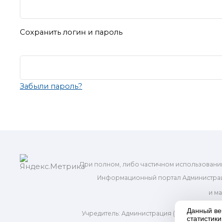
Сохранить логин и пароль
Забыли пароль?
При полном, либо частичном использовани
Информационный портал Администрац
и м
Данный ве
Учредитель: Администрация (исполнительно
статистик
Адр