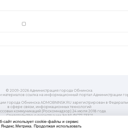
© 2009-2026 Администрация города Обнинска.
и материалов ссылка на информационный портал Администрации го
ии города Обнинска ADMOBNINSK.RU зарегистрирован в Федеральн
в сфере связи, информационных технологий
ассовых коммуникаций (Роскомнадзор) 24 июля 2018 года.
Свидетельство о регистрации Эл № ФС77-73321
б-сайт использует cookie-файлы и сервис
-распорядительный орган) городского округа "Город Обнинск". Глав
и Яндекс.Метрика. Продолжая использовать
ес электронной почты Редакции: redactor@admobninsk.ru