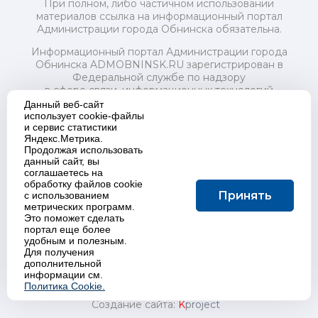
При полном, либо частичном использовании
материалов ссылка на информационный портал
Администрации города Обнинска обязательна.
Информационный портал Администрации города
Обнинска ADMOBNINSK.RU зарегистрирован в
Федеральной службе по надзору
в сфере связи, информационных технологий
и массовых коммуникаций (Роскомнадзор) 24 июля
Данный веб-сайт
2018 года.
использует cookie-файлы
и сервис статистики
Свидетельство о регистрации Эл № ФС77-73321
Яндекс.Метрика.
Продолжая использовать
Учредитель: Администрация (исполнительно-
данный сайт, вы
распорядительный орган) городского округа "Город
соглашаетесь на
Обнинск". Главный редактор: Байкова Е.А.
обработку файлов cookie
Адрес электронной почты Редакции:
Принять
с использованием
redactor@admobninsk.ru
метрических программ.
Телефон Редакции: +7 (484) 395-85-85
Это поможет сделать
Настоящий ресурс содержит материалы 18+
портал еще более
Политика в отношении обработки персональных
удобным и полезным.
Для получения
данных
дополнительной
информации см.
Политика Cookie.
Создание сайта:
K
project