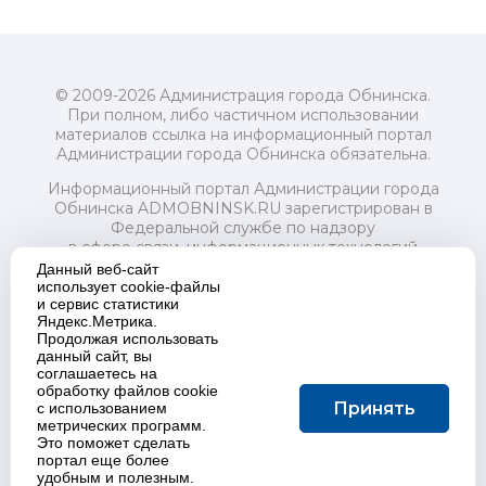
© 2009-2026 Администрация города Обнинска.
При полном, либо частичном использовании
материалов ссылка на информационный портал
Администрации города Обнинска обязательна.
Информационный портал Администрации города
Обнинска ADMOBNINSK.RU зарегистрирован в
Федеральной службе по надзору
в сфере связи, информационных технологий
и массовых коммуникаций (Роскомнадзор) 24 июля
Данный веб-сайт
2018 года.
использует cookie-файлы
и сервис статистики
Свидетельство о регистрации Эл № ФС77-73321
Яндекс.Метрика.
Продолжая использовать
Учредитель: Администрация (исполнительно-
данный сайт, вы
распорядительный орган) городского округа "Город
соглашаетесь на
Обнинск". Главный редактор: Байкова Е.А.
обработку файлов cookie
Адрес электронной почты Редакции:
Принять
с использованием
redactor@admobninsk.ru
метрических программ.
Телефон Редакции: +7 (484) 395-85-85
Это поможет сделать
Настоящий ресурс содержит материалы 18+
портал еще более
Политика в отношении обработки персональных
удобным и полезным.