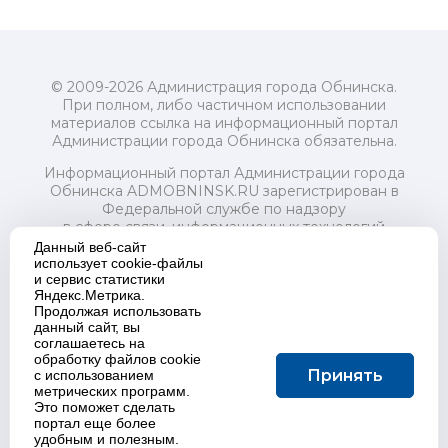
© 2009-2026 Администрация города Обнинска.
При полном, либо частичном использовании
материалов ссылка на информационный портал
Администрации города Обнинска обязательна.
Информационный портал Администрации города
Обнинска ADMOBNINSK.RU зарегистрирован в
Федеральной службе по надзору
в сфере связи, информационных технологий
и массовых коммуникаций (Роскомнадзор) 24 июля
Данный веб-сайт
2018 года.
использует cookie-файлы
и сервис статистики
Свидетельство о регистрации Эл № ФС77-73321
Яндекс.Метрика.
Продолжая использовать
Учредитель: Администрация (исполнительно-
данный сайт, вы
распорядительный орган) городского округа "Город
соглашаетесь на
Обнинск". Главный редактор: Байкова Е.А.
обработку файлов cookie
Адрес электронной почты Редакции:
Принять
с использованием
redactor@admobninsk.ru
метрических программ.
Телефон Редакции: +7 (484) 395-85-85
Это поможет сделать
Настоящий ресурс содержит материалы 18+
портал еще более
Политика в отношении обработки персональных
удобным и полезным.