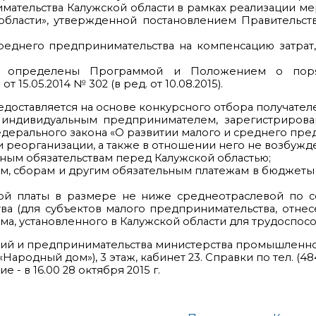
имательства Калужской области в рамках реализации м
бласти», утвержденной постановлением Правительства 
среднего предпринимательства на компенсацию затра
й определены Программой и Положением о поря
15.05.2014 № 302 (в ред. от 10.08.2015).
доставляется на основе конкурсного отбора получате
и индивидуальным предпринимателем, зарегистриров
Федерального закона «О развитии малого и среднего пр
 и реорганизации, а также в отношении него не возбужд
жным обязательствам перед Калужской областью;
огам, сборам и другим обязательным платежам в бюджет
ой платы в размере не ниже среднеотраслевой по с
ва (для субъектов малого предпринимательства, отне
, установленного в Калужской области для трудоспосо
ий и предпринимательства министерства промышленно
 («Народный дом»), 3 этаж, кабинет 23. Справки по тел. (484
 - в 16.00 28 октября 2015 г.