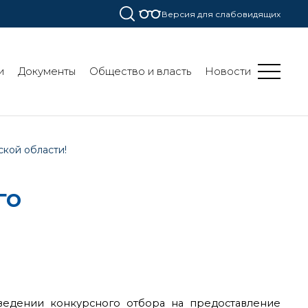
Версия для слабовидящих
и
Документы
Общество и власть
Новости
кой области!
го
ведении конкурсного отбора на предоставление