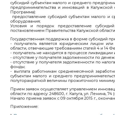
субсидий субъектам малого и среднего предприн
предпринимательства и инноваций в Калужской о
Программа):
­ предоставление субсидий субъектам малого и 
оборудования;
Условия и порядок предоставление субсиди
постановлением Правительства Калужской области от 
Государственная поддержка в форме субсидий пре
- получатель является юридическим лицом ил
области, отвечающие требованиям статей 4 и 14 
- получатель не находится в процессе ликвидации
- отсутствие у получателя задолженности по дене
- отсутствие у получателя задолженности по нал
фонды;
- выплата работникам среднемесячной заработн
субъектам малого и среднего предпринимательст
полуторакратной величины прожиточного минимума
Прием заявок осуществляет управлением инновац
области по адресу: 248600, г. Калуга, ул. Ленина, 74
Начало приема заявок с 09 октября 2015 г., окончание
Приложение: