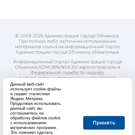
© 2009-2026 Администрация города Обнинска.
При полном, либо частичном использовании
материалов ссылка на информационный портал
Администрации города Обнинска обязательна.
Информационный портал Администрации города
Обнинска ADMOBNINSK.RU зарегистрирован в
Федеральной службе по надзору
в сфере связи, информационных технологий
и массовых коммуникаций (Роскомнадзор) 24 июля
Данный веб-сайт
2018 года.
использует cookie-файлы
и сервис статистики
Свидетельство о регистрации Эл № ФС77-73321
Яндекс.Метрика.
Продолжая использовать
Учредитель: Администрация (исполнительно-
данный сайт, вы
распорядительный орган) городского округа "Город
соглашаетесь на
Обнинск". Главный редактор: Байкова Е.А.
обработку файлов cookie
Адрес электронной почты Редакции:
Принять
с использованием
redactor@admobninsk.ru
метрических программ.
Телефон Редакции: +7 (484) 395-85-85
Это поможет сделать