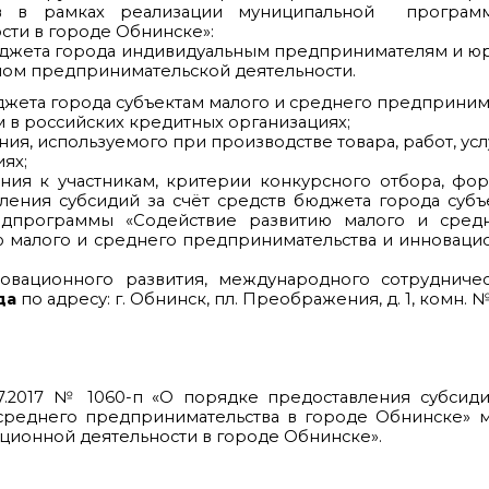
в в рамках реализации муниципальной програм
сти в городе Обнинске»:
 бюджета города индивидуальным предпринимателям и ю
алом предпринимательской деятельности.
юджета города субъектам малого и среднего предпринима
 в российских кредитных организациях;
я, используемого при производстве товара, работ, услу
ях;
ания к участникам, критерии конкурсного отбора, ф
ния субсидий за счёт средств бюджета города субъ
одпрограммы «Содействие развитию малого и средн
малого и среднего предпринимательства и инновационн
овационного развития, международного сотрудничес
да
по адресу: г. Обнинск, пл. Преображения, д. 1, комн. №
7.2017 № 1060-п «О порядке предоставления субсид
среднего предпринимательства в городе Обнинске» 
ционной деятельности в городе Обнинске».