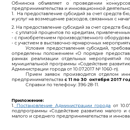
Обнинска объявляет о проведении конкурсо
предпринимательства и инновационной деятельно
1. На предоставление субсидий за счет средств
и услуг на возмещение расходов, связанных с нач
2. На предоставление субсидий за счет средств б
- с уплатой процентов по кредитам, привлеченным
- с приобретением производственного оборудовани
- с участием в выставочно-ярмарочных мероприяти
Условия предоставления субсидий, требов
определены положением «О порядке предоставле
рамках реализации отдельных мероприятий п
муниципальной программы «Содействие развитию 
Администрации города от 10.07.2017 № 1060-п).
Прием заявок производится отделом инн
предпринимательства
с 11 по 30 октября 2017 го
Справки по телефону: 396-28-11.
Приложение:
1.
Постановление Администрации города
от 10.0
подпрограммы «Содействие развитию малого и 
малого и среднего предпринимательства и иннова