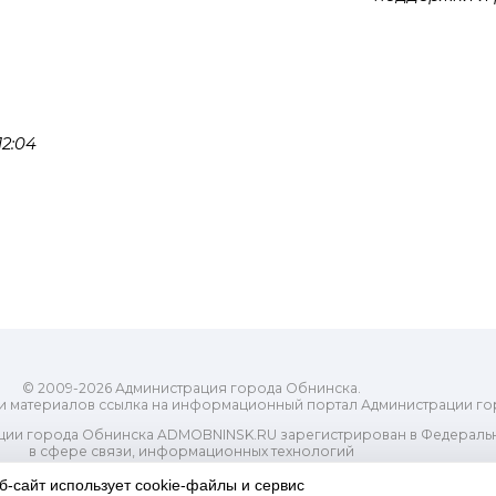
2:04
© 2009-2026 Администрация города Обнинска.
и материалов ссылка на информационный портал Администрации го
ии города Обнинска ADMOBNINSK.RU зарегистрирован в Федеральн
в сфере связи, информационных технологий
ассовых коммуникаций (Роскомнадзор) 24 июля 2018 года.
Свидетельство о регистрации Эл № ФС77-73321
б-сайт использует cookie-файлы и сервис