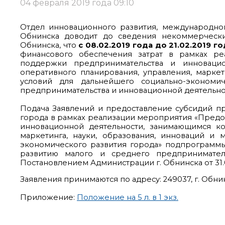
04 февраля 2019 года 09:10
Отдел инновационного развития, международног
Обнинска доводит до сведения некоммерчески
Обнинска, что
с 08.02.2019 года до 21.02.2019 го
финансового обеспечения затрат в рамках р
поддержки предпринимательства и инновацио
оперативного планирования, управления, маркет
условий для дальнейшего социально-экономи
предпринимательства и инновационной деятельно
Подача Заявлений и предоставление субсидий пр
города в рамках реализации мероприятия «Пред
инновационной деятельности, занимающимся ко
маркетинга, науки, образования, инноваций и
экономического развития города» подпрограмм
развитию малого и среднего предпринимател
Постановлением Администрации г. Обнинска от 31.01.
Заявления принимаются по адресу: 249037, г. Обнинск,
Приложение:
Положение на 5 л. в 1 экз.