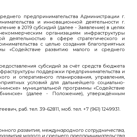
среднего предпринимательства Администрации г.
имательства и инновационной деятельности г.
ение в 2019 субсидий (далее - Заявление) в целях
некоммерческим организациям инфраструктуры
ой деятельностью в сфере стратегического и
принимательства с целью создания благоприятных
ммы «Содействие развитию малого и среднего
редоставления субсидий за счёт средств бюджета
нфраструктуры поддержки предпринимательства и
ого и оперативного планирования, управления,
оприятных условий для дальнейшего социально-
бнинске» муниципальной программы «Содействие
бнинске» (далее - Положение), утверждённым
ич, раб. тел. 39-62811, моб. тел. +7 (961) 1249931.
нного развития, международного сотрудничества,
развития малого и среднего предпринимательства