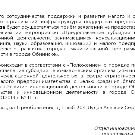
о сотрудничества, поддержки и развития малого и 
х организаций инфраструктуры поддержки предприн
да
будет осуществляться приём заявлений на предоставл
еализации мероприятия «Предоставление субсидий 
нной деятельности, занимающимся консультационн
инга, науки, образования, инноваций и малого пред
ческого развития города» муниципальной програ
сти в городе Обнинске».
оисходит в соответствии с «Положением о порядке п
оставление субсидий некоммерческим организациям и
нсультационной деятельностью в сфере стратегическ
 малого предпринимательства с целью создания благ
ы «Развитие инновационной деятельности в городе О
ьства и инновационной деятельности в городе О
2019 г. № 111-п.
 пл. Преображения, д. 1., каб. 304, Дудов Алексей Сергеев
Отдел инновацио
поддержки и 