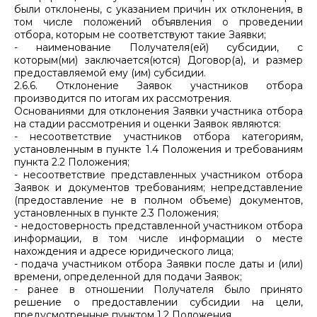
были отклонены, с указанием причин их отклонения, в
том числе положений объявления о проведении
отбора, которым не соответствуют такие Заявки;
- наименование Получателя(ей) субсидии, с
которым(ми) заключается(ются) Договор(а), и размер
предоставляемой ему (им) субсидии.
2.6.6. Отклонение Заявок участников отбора
производится по итогам их рассмотрения.
Основаниями для отклонения Заявки участника отбора
на стадии рассмотрения и оценки Заявок являются:
- несоответствие участников отбора категориям,
установленным в пункте 1.4 Положения и требованиям
пункта 2.2 Положения;
- несоответствие представленных участником отбора
Заявок и документов требованиям; непредставление
(предоставление не в полном объеме) документов,
установленных в пункте 2.3 Положения;
- недостоверность представленной участником отбора
информации, в том числе информации о месте
нахождения и адресе юридического лица;
- подача участником отбора Заявки после даты и (или)
времени, определенной для подачи Заявок;
- ранее в отношении Получателя было принято
решение о предоставлении субсидии на цели,
предусмотренные пунктом 1.2 Положения.