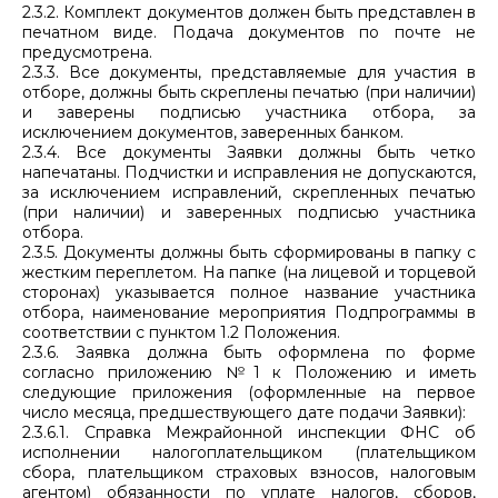
2.3.2. Комплект документов должен быть представлен в
печатном виде. Подача документов по почте не
предусмотрена.
2.3.3. Все документы, представляемые для участия в
отборе, должны быть скреплены печатью (при наличии)
и заверены подписью участника отбора, за
исключением документов, заверенных банком.
2.3.4. Все документы Заявки должны быть четко
напечатаны. Подчистки и исправления не допускаются,
за исключением исправлений, скрепленных печатью
(при наличии) и заверенных подписью участника
отбора.
2.3.5. Документы должны быть сформированы в папку с
жестким переплетом. На папке (на лицевой и торцевой
сторонах) указывается полное название участника
отбора, наименование мероприятия Подпрограммы в
соответствии с пунктом 1.2 Положения.
2.3.6. Заявка должна быть оформлена по форме
согласно приложению №1 к Положению и иметь
следующие приложения (оформленные на первое
число месяца, предшествующего дате подачи Заявки):
2.3.6.1. Справка Межрайонной инспекции ФНС об
исполнении налогоплательщиком (плательщиком
сбора, плательщиком страховых взносов, налоговым
агентом) обязанности по уплате налогов, сборов,