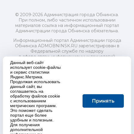
© 2009-2026 Администрация города Обнинска.
При полном, либо частичном использовании
материалов ссылка на информационный портал
Администрации города Обнинска обязательна.
Информационный портал Администрации города
Обнинска ADMOBNINSK.RU зарегистрирован в
Федеральной службе по надзору
в сфере связи, информационных технологий
и массовых коммуникаций (Роскомнадзор) 24 июля
Данный веб-сайт
2018 года.
использует cookie-файлы
и сервис статистики
Свидетельство о регистрации Эл № ФС77-73321
Яндекс.Метрика.
Продолжая использовать
Учредитель: Администрация (исполнительно-
данный сайт, вы
распорядительный орган) городского округа "Город
соглашаетесь на
Обнинск". Главный редактор: Байкова Е.А.
обработку файлов cookie
Адрес электронной почты Редакции:
Принять
с использованием
redactor@admobninsk.ru
метрических программ.
Телефон Редакции: +7 (484) 395-85-85
Это поможет сделать
Настоящий ресурс содержит материалы 18+
портал еще более
Политика в отношении обработки персональных
удобным и полезным.
Для получения
данных
дополнительной