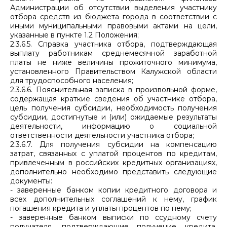
Администрации об отсутствии выделения участнику
отбора средств из бюджета города в соответствии с
иными муниципальными правовыми актами на цели,
указанные в пункте 1.2 Положения;
2.3.6.5. Справка участника отбора, подтверждающая
выплату работникам среднемесячной заработной
платы не ниже величины прожиточного минимума,
установленного Правительством Калужской области
для трудоспособного населения;
2.3.6.6. Пояснительная записка в произвольной форме,
содержащая краткие сведения об участнике отбора,
цель получения субсидии, необходимость получения
субсидии, достигнутые и (или) ожидаемые результаты
деятельности, информацию о социальной
ответственности деятельности участника отбора;
2.3.6.7. Для получения субсидии на компенсацию
затрат, связанных с уплатой процентов по кредитам,
привлеченным в российских кредитных организациях,
дополнительно необходимо представить следующие
документы:
- заверенные банком копии кредитного договора и
всех дополнительных соглашений к нему, график
погашения кредита и уплаты процентов по нему;
- заверенные банком выписки по ссудному счету
получателя, подтверждающие получение кредита,