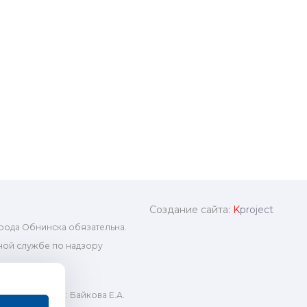
Создание сайта:
K
project
рода Обнинска обязательна.
ой службе по надзору
ный редактор: Байкова Е.А.