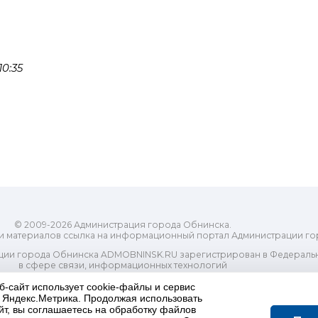
0:35
© 2009-2026 Администрация города Обнинска.
и материалов ссылка на информационный портал Администрации го
ии города Обнинска ADMOBNINSK.RU зарегистрирован в Федеральн
в сфере связи, информационных технологий
ассовых коммуникаций (Роскомнадзор) 24 июля 2018 года.
б-сайт использует cookie-файлы и сервис
Свидетельство о регистрации Эл № ФС77-73321
и Яндекс.Метрика. Продолжая использовать
-распорядительный орган) городского округа "Город Обнинск". Глав
йт, вы соглашаетесь на обработку файлов
ес электронной почты Редакции: redactor@admobninsk.ru