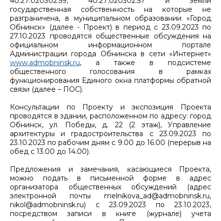
40:27:020302:59, 40:27:020302:57 и земли
государственная собственность на которые не
разграничена, в муниципальном образовании «Город
Обнинск» (далее - Проект) в период с 23.09.2023 по
27.10.2023 проводятся общественные обсуждения на
официальном информационном портале
Администрации города Обнинска в сети «Интернет»
www.admobninsk.ru
, а также в подсистеме
общественного голосования в рамках
функционирования Единого окна платформы обратной
связи (далее – ПОС).
Консультации по Проекту и экспозиция Проекта
проводятся в здании, расположенном по адресу: город
Обнинск, ул. Победы, д. 22 (2 этаж), Управление
архитектуры и градостроительства с 23.09.2023 по
23.10.2023 по рабочим дням с 9.00 до 16.00 (перерыв на
обед с 13.00 до 14.00).
Предложения и замечания, касающиеся Проекта,
можно подать в письменной форме в адрес
организатора общественных обсуждений (адрес
электронной почты melnikova_ad@admobninsk.ru,
nikol@admobninsk.ru) с 23.09.2023 по 23.10.2023,
посредством записи в книге (журнале) учета