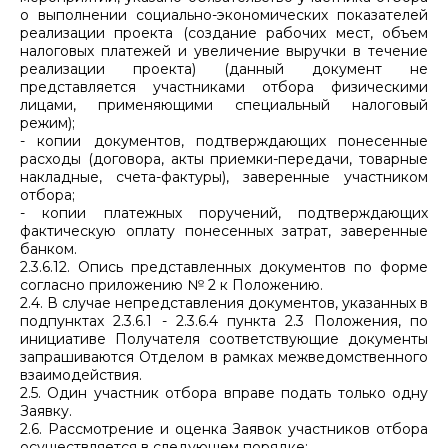
о выполнении социально-экономических показателей
реализации проекта (создание рабочих мест, объем
налоговых платежей и увеличение выручки в течение
реализации проекта) (данный документ не
представляется участниками отбора физическими
лицами, применяющими специальный налоговый
режим);
- копии документов, подтверждающих понесенные
расходы (договора, акты приемки-передачи, товарные
накладные, счета-фактуры), заверенные участником
отбора;
- копии платежных поручений, подтверждающих
фактическую оплату понесенных затрат, заверенные
банком.
2.3.6.12. Опись представленных документов по форме
согласно приложению № 2 к Положению.
2.4. В случае непредставления документов, указанных в
подпунктах 2.3.6.1 - 2.3.6.4 пункта 2.3 Положения, по
инициативе Получателя соответствующие документы
запрашиваются Отделом в рамках межведомственного
взаимодействия.
2.5. Один участник отбора вправе подать только одну
Заявку.
2.6. Рассмотрение и оценка Заявок участников отбора
осуществляется в следующем порядке: