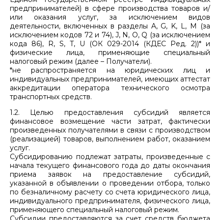
предпринимателей) в сфере производства товаров и/
или оказания услуг, за исключением видов
деятельности, включенных в разделы A, G, K, L, M (за
исключением кодов 72 и 74), J, N, O, Q (за исключением
кода 86), R, S, T, U (ОК 029-2014 (КДЕС Ред. 2))* и
физические лица, применяющие специальный
налоговый режим (далее – Получатели).
*не распространяется на юридических лиц и
индивидуальных предпринимателей, имеющих аттестат
аккредитации оператора технического осмотра
транспортных средств.
1.2. Целью предоставления субсидий является
финансовое возмещение части затрат, фактически
произведенных получателями в связи с производством
(реализацией) товаров, выполнением работ, оказанием
услуг.
Субсидированию подлежат затраты, произведенные с
начала текущего финансового года до даты окончания
приема заявок на предоставление субсидий,
указанной в объявлении о проведении отбора, только
по безналичному расчету со счета юридического лица,
индивидуального предпринимателя, физического лица,
применяющего специальный налоговый режим.
Субсидии предоставляются за счет средств бюджета