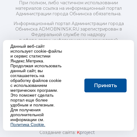
При полном, либо частичном использовании
материалов ссылка на информационный портал
Администрации города Обнинска обязательна.
Информационный портал Администрации города
Обнинска ADMOBNINSK.RU зарегистрирован в
Федеральной службе по надзору
в сфере связи, информационных технологий
и массовых коммуникаций (Роскомнадзор) 24 июля
Данный веб-сайт
2018 года.
использует cookie-файлы
и сервис статистики
Свидетельство о регистрации Эл № ФС77-73321
Яндекс.Метрика.
Продолжая использовать
Учредитель: Администрация (исполнительно-
данный сайт, вы
распорядительный орган) городского округа "Город
соглашаетесь на
Обнинск". Главный редактор: Байкова Е.А.
обработку файлов cookie
Адрес электронной почты Редакции:
Принять
с использованием
redactor@admobninsk.ru
метрических программ.
Телефон Редакции: +7 (484) 395-85-85
Это поможет сделать
Настоящий ресурс содержит материалы 18+
портал еще более
Политика в отношении обработки персональных
удобным и полезным.
Для получения
данных
дополнительной
информации см.
Политика Cookie.
Создание сайта:
K
project