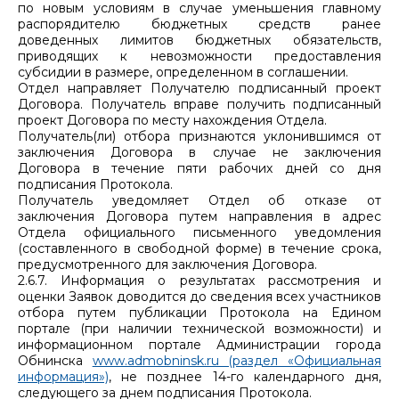
по новым условиям в случае уменьшения главному
распорядителю бюджетных средств ранее
доведенных лимитов бюджетных обязательств,
приводящих к невозможности предоставления
субсидии в размере, определенном в соглашении.
Отдел направляет Получателю подписанный проект
Договора. Получатель вправе получить подписанный
проект Договора по месту нахождения Отдела.
Получатель(ли) отбора признаются уклонившимся от
заключения Договора в случае не заключения
Договора в течение пяти рабочих дней со дня
подписания Протокола.
Получатель уведомляет Отдел об отказе от
заключения Договора путем направления в адрес
Отдела официального письменного уведомления
(составленного в свободной форме) в течение срока,
предусмотренного для заключения Договора.
2.6.7. Информация о результатах рассмотрения и
оценки Заявок доводится до сведения всех участников
отбора путем публикации Протокола на Едином
портале (при наличии технической возможности) и
информационном портале Администрации города
Обнинска
www.admobninsk.ru (раздел «Официальная
информация»)
, не позднее 14-го календарного дня,
следующего за днем подписания Протокола.