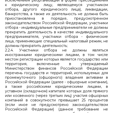
исключением реорганизации в форме присоединения
к юридическому лицу, являющемуся участником
отбора, другого юридического лица), ликвидации,
банкротства, а также их деятельность не должна быть
приостановлена в порядке, предусмотренном
законодательством Российской Федерации, участники
отбора - индивидуальные предприниматели не должны
прекратить деятельность в качестве индивидуального
предпринимателя, участники отбора - физические
лица, применяющие специальный налоговый режим, не
должны прекратить деятельность;
2.2.4. Участники отбора не должны являться
иностранными юридическими лицами, в том числе
местом регистрации которых является государство или
территория, включенные в утверждаемый
Министерством финансов Российской Федерации
перечень государств и территорий, используемых для
промежуточного (офшорного) владения активами в
Российской Федерации (далее - офшорные компании),
а также российскими юридическими лицами, в
уставном (складочном) капитале которых доля прямого
или косвенного (через третьих лиц) участия офшорных
компаний в совокупности превышает 25 процентов
(если иное не предусмотрено законодательством
Российской Федерации) (данное требование не