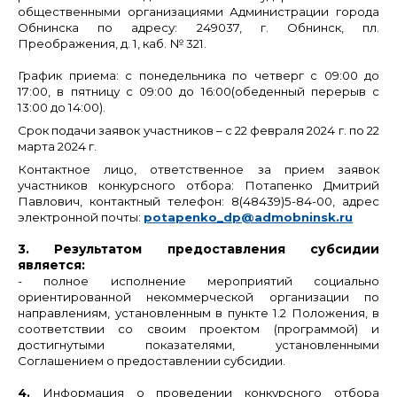
общественными организациями Администрации города
Обнинска по адресу: 249037, г. Обнинск, пл.
Преображения, д. 1, каб. № 321.
График приема: с понедельника по четверг с 09:00 до
17:00, в пятницу с 09:00 до 16:00
(обеденный перерыв с
13:00 до 14:00).
Срок подачи заявок участников – с 22 февраля 2024 г. по 22
марта 2024 г.
Контактное лицо, ответственное за прием заявок
участников конкурсного отбора: Потапенко Дмитрий
Павлович, контактный телефон: 8(48439)5-84-00, адрес
электронной почты:
potapenko_dp@admobninsk.ru
3. Результатом предоставления субсидии
является:
- полное исполнение мероприятий социально
ориентированной некоммерческой организации по
направлениям, установленным в пункте 1.2 Положения, в
соответствии со своим проектом (программой) и
достигнутыми показателями, установленными
Соглашением о предоставлении субсидии.
4.
Информация
о проведении
конкурсного отбора