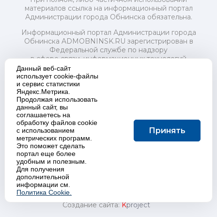
материалов ссылка на информационный портал
Администрации города Обнинска обязательна.
Информационный портал Администрации города
Обнинска ADMOBNINSK.RU зарегистрирован в
Федеральной службе по надзору
в сфере связи, информационных технологий
и массовых коммуникаций (Роскомнадзор) 24 июля
Данный веб-сайт
2018 года.
использует cookie-файлы
и сервис статистики
Свидетельство о регистрации Эл № ФС77-73321
Яндекс.Метрика.
Продолжая использовать
Учредитель: Администрация (исполнительно-
данный сайт, вы
распорядительный орган) городского округа "Город
соглашаетесь на
Обнинск". Главный редактор: Байкова Е.А.
обработку файлов cookie
Адрес электронной почты Редакции:
Принять
с использованием
redactor@admobninsk.ru
метрических программ.
Телефон Редакции: +7 (484) 395-85-85
Это поможет сделать
Настоящий ресурс содержит материалы 18+
портал еще более
Политика в отношении обработки персональных
удобным и полезным.
Для получения
данных
дополнительной
информации см.
Политика Cookie.
Создание сайта:
K
project