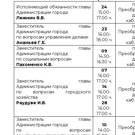
п
Исполняющий обязанности главы
24
Преобр
Администрации города
15.00-
д
Лежнин В.В.
17.00 ч.
каб
Заместитель главы
п
23
Администрации города
Преобр
16.00-
по вопросам управления делами
д
18.00 ч.
Ананьев Г.Е.
каб
Заместитель главы
п
09
Администрации города
Преобр
14.30-
по социальным вопросам
д
16.30 ч.
Пахоменко К.В.
каб
07
16.00-
Заместитель главы
17.00 ч.
п
Администрации города
14
Преобр
по вопросам городского
16.00-
д
хозяйства
17.00 ч.
каб
Раудуве И.В.
28
16.00-
17.00 ч.
Заместитель главы
п
Администрации города
10
Преобр
по вопросам
14.00-
д