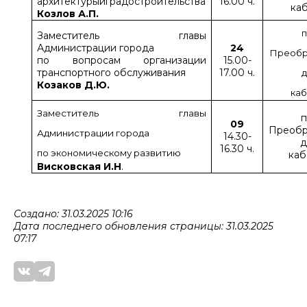
архитектурыиградостроительства
16.00 ч.
каб
Козлов А.П.
п
Заместитель главы
Администрации города
24
Преобр
по вопросам организации
15.00-
транспортного обслуживания
17.00 ч.
д
Козаков Д.Ю.
каб
Заместитель главы
п
09
Преобр
Администрации города
14.30-
д
16.30 ч.
по экономическому развитию
каб
Висковская И.Н
.
Создано: 31.03.2025 10:16
Дата последнего обновления страницы: 31.03.2025
07:17