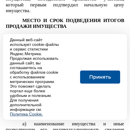
который первым подтвердил начальную цену
имущества.
МЕСТО И СРОК ПОДВЕДЕНИЯ ИТОГОВ
ПРОДАЖИ ИМУЩЕСТВА
Дата проведения продажи имущества
2 июля
Данный веб-сайт
2026 года
;
использует cookie-файлы
и сервис статистики
Процедура продажи имущества посредством
Яндекс.Метрика.
публичного предложения считается завершенной со
Продолжая использовать
данный сайт, вы
времени подписания продавцом протокола об итогах
соглашаетесь на
такой продажи.
обработку файлов cookie
Принять
с использованием
В течение одного часа со времени подписания
метрических программ.
протокола об итогах продажи имущества посредством
Это поможет сделать
публичного предложения победителю направляется
портал еще более
удобным и полезным.
уведомление о признании его победителем с
Для получения
приложением этого протокола, а также в открытой
дополнительной
части электронной площадки размещается следующая
информации см.
информация:
Политика Cookie.
а) наименование имущества и иные
позволяющие его индивидуализировать сведения