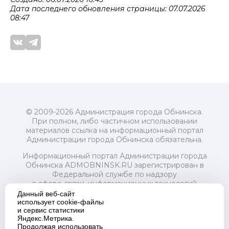
Дата последнего обновления страницы: 07.07.2026
08:47
© 2009-2026 Администрация города Обнинска.
При полном, либо частичном использовании
материалов ссылка на информационный портал
Администрации города Обнинска обязательна.
Информационный портал Администрации города
Обнинска ADMOBNINSK.RU зарегистрирован в
Федеральной службе по надзору
в сфере связи, информационных технологий
и массовых коммуникаций (Роскомнадзор) 24 июля
Данный веб-сайт
2018 года.
использует cookie-файлы
и сервис статистики
Свидетельство о регистрации Эл № ФС77-73321
Яндекс.Метрика.
Продолжая использовать
Учредитель: Администрация (исполнительно-