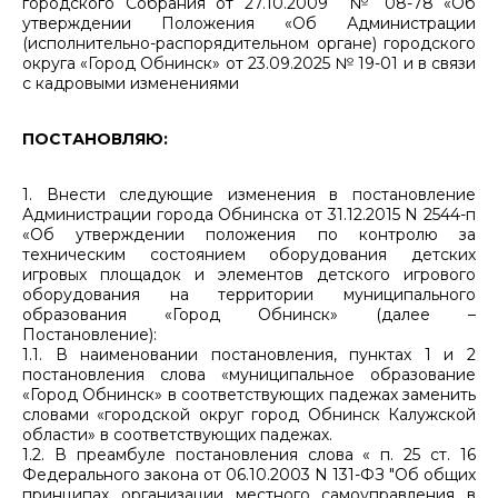
городского Собрания от 27.10.2009 № 08-78 «Об
утверждении Положения «Об Администрации
(исполнительно-распорядительном органе) городского
округа «Город Обнинск» от 23.09.2025 № 19-01 и в связи
с кадровыми изменениями
ПОСТАНОВЛЯЮ:
1. Внести следующие изменения в постановление
Администрации города Обнинска от 31.12.2015 N 2544-п
«Об утверждении положения по контролю за
техническим состоянием оборудования детских
игровых площадок и элементов детского игрового
оборудования на территории муниципального
образования «Город Обнинск» (далее –
Постановление):
1.1. В наименовании постановления, пунктах 1 и 2
постановления слова «муниципальное образование
«Город Обнинск» в соответствующих падежах заменить
словами «городской округ город Обнинск Калужской
области» в соответствующих падежах.
1.2. В преамбуле постановления слова « п. 25 ст. 16
Федерального закона от 06.10.2003 N 131-ФЗ "Об общих
принципах организации местного самоуправления в