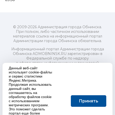
© 2009-2026 Администрация города Обнинска.
При полном, либо частичном использовании
материалов ссылка на информационный портал
Администрации города Обнинска обязательна.
Информационный портал Администрации города
Обнинска ADMOBNINSK.RU зарегистрирован в
Федеральной службе по надзору
в сфере связи, информационных технологий
и массовых коммуникаций (Роскомнадзор) 24 июля
Данный веб-сайт
2018 года.
использует cookie-файлы
и сервис статистики
Свидетельство о регистрации Эл № ФС77-73321
Яндекс.Метрика.
Продолжая использовать
Учредитель: Администрация (исполнительно-
данный сайт, вы
распорядительный орган) городского округа "Город
соглашаетесь на
Обнинск". Главный редактор: Байкова Е.А.
обработку файлов cookie
Адрес электронной почты Редакции:
Принять
с использованием
redactor@admobninsk.ru
метрических программ.
Телефон Редакции: +7 (484) 395-85-85
Это поможет сделать
Настоящий ресурс содержит материалы 18+
портал еще более