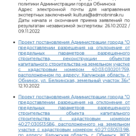
политики Администрации города Обнинска
Адрес электронной почты для направления
экспертных заключений: kultura@admobninsk.ru
Даты начала и окончания приема заявлений по
результатам независимой экспертизы: 26.10.2022 /
09.11.2022
Проект постановления Администрации города "О
предоставлении разрешения на отклонение от
предельных параметров разрешенного
строительства, реконструкции объектов
капитального строительства на земельном участке
с кадастровым номером 40:03:030201:759,
расположенном по адресу: Калужская область, г.
Обнинск, ул. Белкинская, земельный участок 36»"
12.10.2022
Проект постановления Администрации города "О
предоставлении разрешения на отклонение от
предельных параметров разрешенного
строительства объекта капитального
строительства с кадастровым номером
40:27:030513:586, расположенного на земельном
участке с кадастровым номером 40:27:030513:98,
по адресу: Калужская область, г. Обнинск, ЖСК