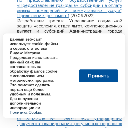
по предоставлению государственной услуги
«Предоставление гражданам субсидий на оплату
жилых помещений и коммунальных услуг»"
.
Приложение (регламент)
(20.06.2022)
Разработчик проекта: Управление социальной
защиты населения, отдел льгот, компенсационных
выплат и субсидий Администрации города
Обнинска
Данный веб-сайт
Адрес электронной почты для направления
использует cookie-файлы
экспертных заключений:
и сервис статистики
ev_zhukova@admobninsk.ru
Яндекс.Метрика.
Даты начала и окончания приема заявлений по
Продолжая использовать
результатам независимой экспертизы: 20.06.2022 /
данный сайт, вы
соглашаетесь на
19.07.2022.
обработку файлов cookie
Принять
с использованием
Проект постановления Администрации города
метрических программ.
"Об утверждении Документа планирования
Это поможет сделать
регулярных перевозок пассажиров и багажа
портал еще более
автомобильным транспортом по муниципальным
удобным и полезным.
маршрутам регулярных перевозок на территории
Для получения
муниципального образования «Город Обнинск» на
дополнительной
информации см.
2022-2027 годы, и признании утратившим силу
Политика Cookie.
постановления Администрации города Обнинска
от 31.12.2015 № 2557-п «Об утверждении
Документа планирования регулярных перевозок