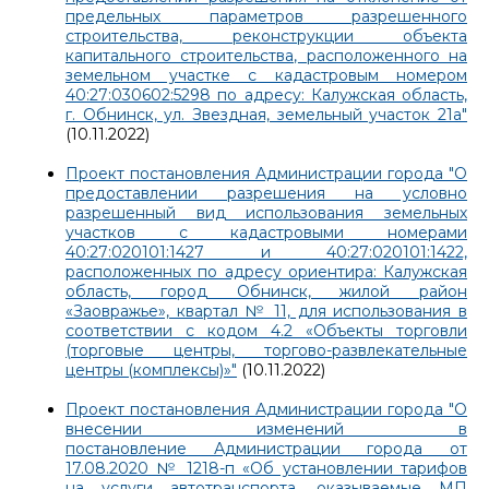
предельных параметров разрешенного
строительства, реконструкции объекта
капитального строительства, расположенного на
земельном участке с кадастровым номером
40:27:030602:5298 по адресу: Калужская область,
г. Обнинск, ул. Звездная, земельный участок 21а"
(10.11.2022)
Проект постановления Администрации города "О
предоставлении разрешения на условно
разрешенный вид использования земельных
участков с кадастровыми номерами
40:27:020101:1427 и 40:27:020101:1422,
расположенных по адресу ориентира: Калужская
область, город Обнинск, жилой район
«Заовражье», квартал № 11, для использования в
соответствии с кодом 4.2 «Объекты торговли
(торговые центры, торгово-развлекательные
центры (комплексы)»"
(10.11.2022)
Проект постановления Администрации города "О
внесении изменений в
постановление Администрации города от
17.08.2020 № 1218-п «Об установлении тарифов
на услуги автотранспорта, оказываемые МП