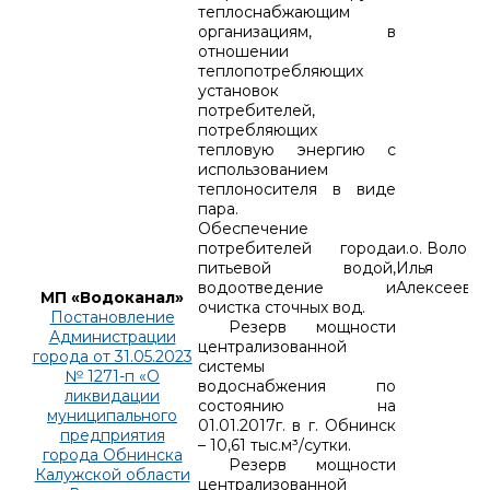
теплоснабжающим
организациям, в
отношении
теплопотребляющих
установок
потребителей,
потребляющих
тепловую энергию с
использованием
теплоносителя в виде
пара.
Обеспечение
потребителей города
и.о. Володи
питьевой водой,
Илья
водоотведение и
Алексеевич
МП «Водоканал»
очистка сточных вод.
Постановление
Резерв мощности
Администрации
централизованной
города от 31.05.2023
системы
№ 1271-п «О
водоснабжения по
ликвидации
состоянию на
муниципального
01.01.2017г. в г. Обнинск
предприятия
– 10,61 тыс.м³/сутки.
города Обнинска
Резерв мощности
Калужской области
централизованной