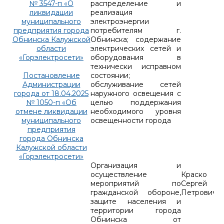
№ 3547-п «О
распределение и
ликвидации
реализация
муниципального
электроэнергии
предприятия города
потребителям г.
Обнинска Калужской
Обнинска; содержание
области
электрических сетей и
«Горэлектросети»
оборудования в
технически исправном
Постановление
состоянии;
Администрации
обслуживание сетей
города от 18.04.2025
наружного освещения с
№ 1050-п «Об
целью поддержания
отмене ликвидации
необходимого уровня
муниципального
освещенности города
предприятия
города Обнинска
Калужской области
«Горэлектросети»
Организация и
осуществление
Краско
мероприятий по
Сергей
гражданской обороне,
Петрович
защите населения и
территории города
Обнинска от