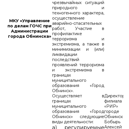
чрезвычайных ситуаций
природного и
техногенного характера,
осуществление
МКУ «Управление
аварийно-спасательных
по делам ГОЧС при
работ, Участие в
Администрации
профилактике
города Обнинска»
терроризма и
экстремизма, а также в
минимизации и (или)
ликвидации
последствий
проявлений терроризма
и экстремизма в
границах
муниципального
образования «Город
Обнинск».
Осуществляет в
Директор
границах
филиала
муниципального
«РИР»
образования «Город
городе
Обнинск» следующие
Обнинске
виды деятельности:
Бобырь
а) регулируемые
Алексей