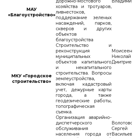
дорожно-мостового
Владимиро
хозяйства и тротуаров,
МАУ
ливнестоков,
«Благоустройство»
поддержание зеленых
насаждений, парков,
скверов и других
объектов
благоустройства
Строительство и
реконструкция
Моисеенко
муниципальных
Николай
объектов капитального
Дмитриеви
и некапитального
строительства. Вопросы
МКУ «Городское
землеустройства,
строительство»
включая кадастровый
учет, дежурные карты
города, а также
геодезические работы,
топографическая
съемка.
Организация аварийно-
диспетчерского
Волотовск
обслуживания
Сергей
населения города от
Васильевич