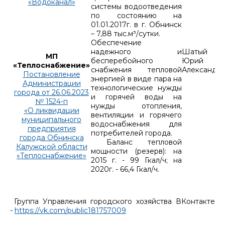
«Водоканал»
системы водоотведения
по состоянию на
01.01.2017г. в г. Обнинск
– 7,88 тыс.м³/сутки.
Обеспечение
надежного и
Шатый
МП
бесперебойного
Юрий
«Теплоснабжение»
снабжения тепловой
Александр
Постановление
энергией в виде пара на
Администрации
технологические нужды
города от 26.06.2023
и горячей воды на
№ 1524-п
нужды отопления,
«О ликвидации
вентиляции и горячего
муниципального
водоснабжения для
предприятия
потребителей города.
города Обнинска
Баланс тепловой
Калужской области
мощности (резерв): на
«Теплоснабжение»
2015 г. - 99 Гкал/ч; на
2020г. - 66,4 Гкал/ч.
Группа Управления городского хозяйства ВКонтакте
-
https://vk.com/public181757009