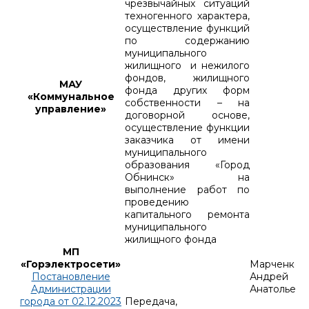
чрезвычайных ситуаций
техногенного характера,
осуществление функций
по содержанию
муниципального
жилищного и нежилого
фондов, жилищного
МАУ
фонда других форм
«Коммунальное
собственности – на
управление»
договорной основе,
осуществление функции
заказчика от имени
муниципального
образования «Город
Обнинск» на
выполнение работ по
проведению
капитального ремонта
муниципального
жилищного фонда
МП
«Горэлектросети»
Марченко
Постановление
Андрей
Администрации
Анатольеви
города от 02.12.2023
Передача,