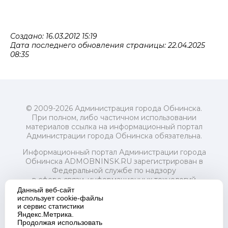
Создано: 16.03.2012 15:19
Дата последнего обновления страницы: 22.04.2025
08:35
© 2009-2026 Администрация города Обнинска.
При полном, либо частичном использовании
материалов ссылка на информационный портал
Администрации города Обнинска обязательна.
Информационный портал Администрации города
Обнинска ADMOBNINSK.RU зарегистрирован в
Федеральной службе по надзору
в сфере связи, информационных технологий
и массовых коммуникаций (Роскомнадзор) 24 июля
Данный веб-сайт
2018 года.
использует cookie-файлы
и сервис статистики
Свидетельство о регистрации Эл № ФС77-73321
Яндекс.Метрика.
Продолжая использовать
Учредитель: Администрация (исполнительно-