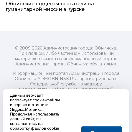
Обнинские студенты-спасатели на
гуманитарной миссии в Курске
© 2009-2026 Администрация города Обнинска.
При полном, либо частичном использовании
материалов ссылка на информационный портал
Администрации города Обнинска обязательна.
Информационный портал Администрации города
Обнинска ADMOBNINSK.RU зарегистрирован в
Федеральной службе по надзору
в сфере связи, информационных технологий
и массовых коммуникаций (Роскомнадзор) 24 июля
Данный веб-сайт
2018 года.
использует cookie-файлы
и сервис статистики
Свидетельство о регистрации Эл № ФС77-73321
Яндекс.Метрика.
Продолжая использовать
Учредитель: Администрация (исполнительно-
данный сайт, вы
распорядительный орган) городского округа "Город
соглашаетесь на
Обнинск". Главный редактор: Байкова Е.А.
обработку файлов cookie
Адрес электронной почты Редакции: